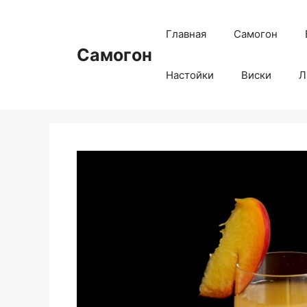
Перейти
к
Главная
Самогон
содержимому
Самогон
Настойки
Виски
Л