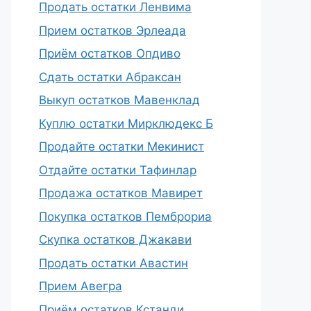
Продать остатки Ленвима
Прием остатков Эрлеада
Приём остатков Опдиво
Сдать остатки Абраксан
Выкуп остатков Мавенклад
Куплю остатки Мирклюдекс Б
Продайте остатки Мекинист
Отдайте остатки Тафинлар
Продажа остатков Мавирет
Покупка остатков Пемброриа
Скупка остатков Джакави
Продать остатки Авастин
Прием Авегра
Приём остатков Кстанди