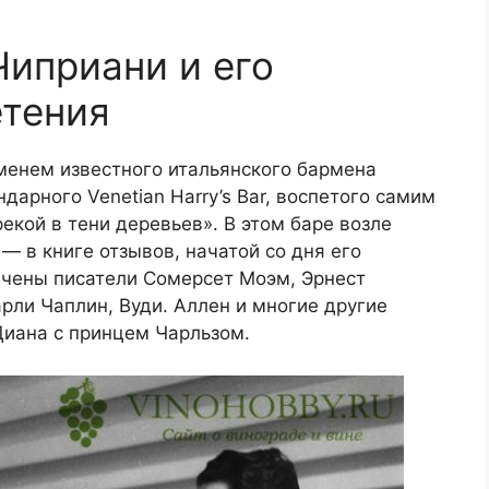
иприани и его
етения
менем известного итальянского бармена
арного Venetian Harry’s Bar, воспетого самим
кой в ​​тени деревьев». В этом баре возле
 в книге отзывов, начатой ​​со дня его
ечены писатели Сомерсет Моэм, Эрнест
рли Чаплин, Вуди. Аллен и многие другие
Диана с принцем Чарльзом.