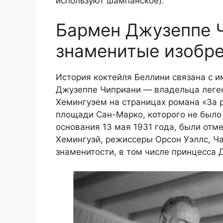
используют шампанское).
Бармен Джузеппе Ч
знаменитые изобр
История коктейля Беллини связана с и
Джузеппе Чиприани — владельца легенд
Хемингуэем на страницах романа «За ре
площади Сан-Марко, которого не было —
основания 13 мая 1931 года, были отм
Хемингуэй, режиссеры Орсон Уэллс, Ча
знаменитости, в том числе принцесса 