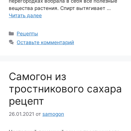
перегородках вобрала в себя все полезные
вещества растения. Спирт вытягивает …
Читать далее
Рубрики
Рецепты
Оставьте комментарий
Самогон из
тростникового сахара
рецепт
26.01.2021
от
samogon