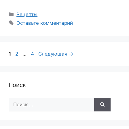
Рубрики
Рецепты
Оставьте комментарий
Страница
Страница
Страница
1
2
…
4
Следующая
→
Поиск
Поиск: