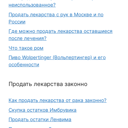
неиспользованное?
Продать лекарства с рук в Москве и по
России
Где можно продать лекарства оставшиеся
после лечения?
Что такое ром
Пиво Wolpertinger (Вольпертингер) и его
особенности
Продать лекарства законно
Как продать лекарства от рака законно?
Скупка остатков Имбрувика
Продать остатки Ленвима