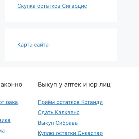
Скупка остатков Сигардис
Карта сайта
законно
Выкуп у аптек и юр лиц
от рака
Приём остатков Кстанди
Сдать Калквенс
вика
Выкуп Сибрава
ма
Куплю остатки Онкаспар