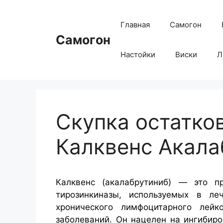
Перейти
к
Главная
Самогон
содержимому
Самогон
Настойки
Виски
Л
Скупка остатко
Калквенс Акала
Калквенс (акалабрутиниб) — это пр
тирозинкиназы, используемых в ле
хронического лимфоцитарного лейк
заболеваний. Он нацелен на ингибиро