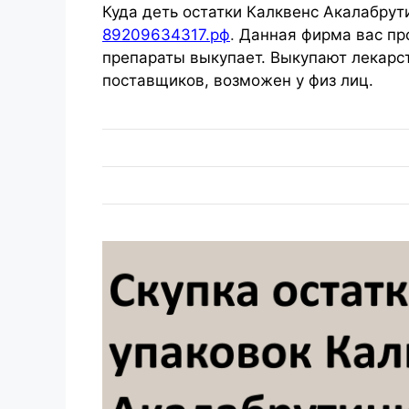
Куда деть остатки Калквенс Акалабрути
89209634317.рф
.
Данная фирма вас про
препараты выкупает. Выкупают лекарст
поставщиков, возможен у физ лиц.