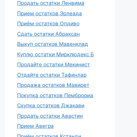
Продать остатки Ленвима
Прием остатков Эрлеада
Приём остатков Опдиво
Сдать остатки Абраксан
Выкуп остатков Мавенклад
Куплю остатки Мирклюдекс Б
Продайте остатки Мекинист
Отдайте остатки Тафинлар
Продажа остатков Мавирет
Покупка остатков Пемброриа
Скупка остатков Джакави
Продать остатки Авастин
Прием Авегра
Приём остатков Кстанди