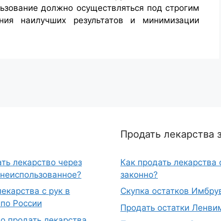
льзование должно осуществляться под строгим
ния наилучших результатов и минимизации
Продать лекарства 
ать лекарство через
Как продать лекарства 
 неиспользованное?
законно?
екарства с рук в
Скупка остатков Имбру
 по России
Продать остатки Ленви
о продать лекарства