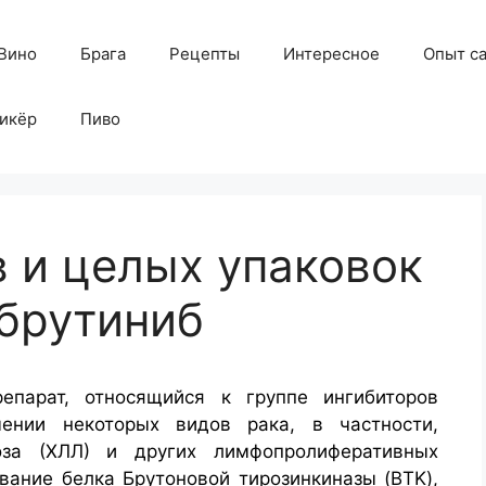
Вино
Брага
Рецепты
Интересное
Опыт с
икёр
Пиво
в и целых упаковок
брутиниб
епарат, относящийся к группе ингибиторов
чении некоторых видов рака, в частности,
оза (ХЛЛ) и других лимфопролиферативных
вание белка Брутоновой тирозинкиназы (BTK),