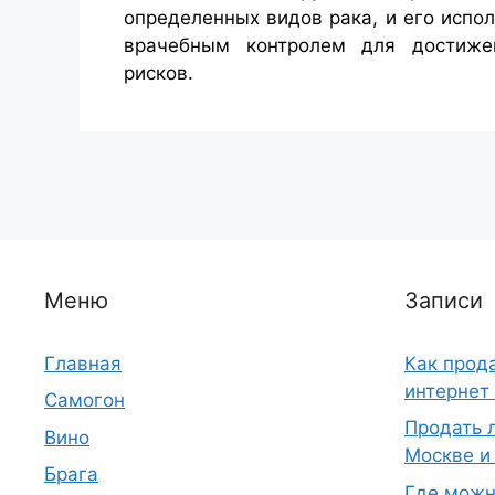
определенных видов рака, и его испо
врачебным контролем для достиже
рисков.
Меню
Записи
Главная
Как прод
интернет
Самогон
Продать л
Вино
Москве и
Брага
Где можн