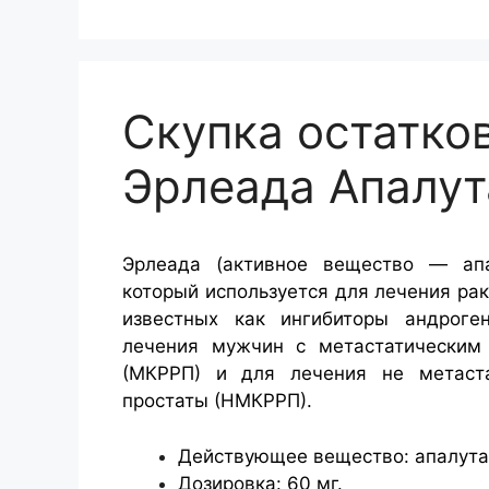
Скупка остатко
Эрлеада Апалу
Эрлеада (активное вещество — апа
который используется для лечения рак
известных как ингибиторы андроге
лечения мужчин с метастатическим 
(МКРРП) и для лечения не метастат
простаты (НМКРРП).
Действующее вещество: апалута
Дозировка: 60 мг.