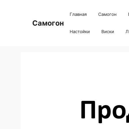
Перейти
к
Главная
Самогон
содержимому
Самогон
Настойки
Виски
Л