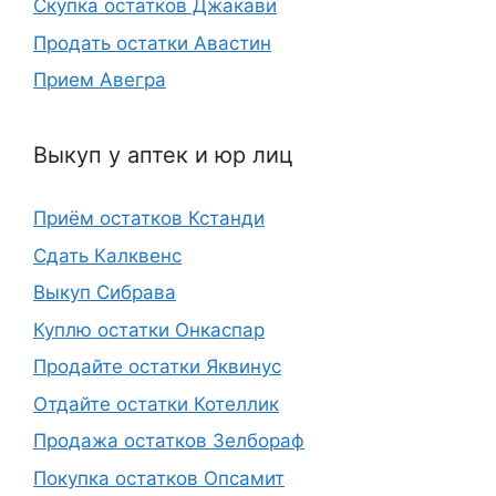
Скупка остатков Джакави
Продать остатки Авастин
Прием Авегра
Выкуп у аптек и юр лиц
Приём остатков Кстанди
Сдать Калквенс
Выкуп Сибрава
Куплю остатки Онкаспар
Продайте остатки Яквинус
Отдайте остатки Котеллик
Продажа остатков Зелбораф
Покупка остатков Опсамит