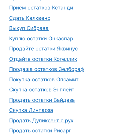
Приём остатков Кстанди
Сдать Калквенс
Выкуп Сибрава
Куплю остатки Онкаспар
Продайте остатки Яквинус
Отдайте остатки Котеллик
Продажа остатков Зелбораф
Покупка остатков Опсамит
Скупка остатков Энплейт
Продать остатки Вайдаза
Скупка Линпарза
Продать Дупиксент с рук
Продать остатки Рисарг