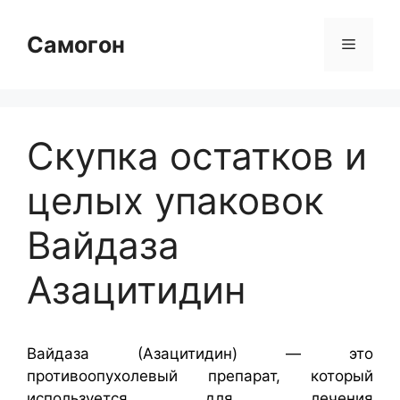
Перейти
к
Самогон
Меню
содержимому
Скупка остатков и
целых упаковок
Вайдаза
Азацитидин
Вайдаза (Азацитидин) — это
противоопухолевый препарат, который
используется для лечения