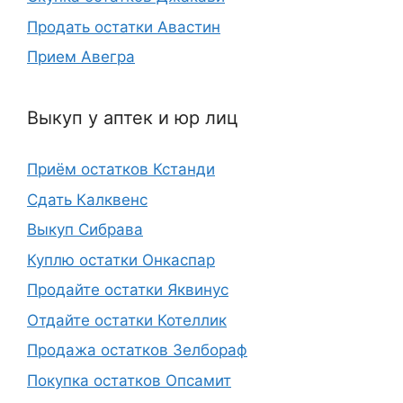
Продать остатки Авастин
Прием Авегра
Выкуп у аптек и юр лиц
Приём остатков Кстанди
Сдать Калквенс
Выкуп Сибрава
Куплю остатки Онкаспар
Продайте остатки Яквинус
Отдайте остатки Котеллик
Продажа остатков Зелбораф
Покупка остатков Опсамит