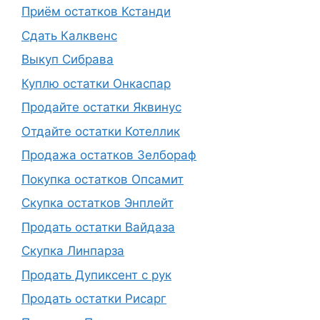
Приём остатков Кстанди
Сдать Калквенс
Выкуп Сибрава
Куплю остатки Онкаспар
Продайте остатки Яквинус
Отдайте остатки Котеллик
Продажа остатков Зелбораф
Покупка остатков Опсамит
Скупка остатков Энплейт
Продать остатки Вайдаза
Скупка Линпарза
Продать Дупиксент с рук
Продать остатки Рисарг