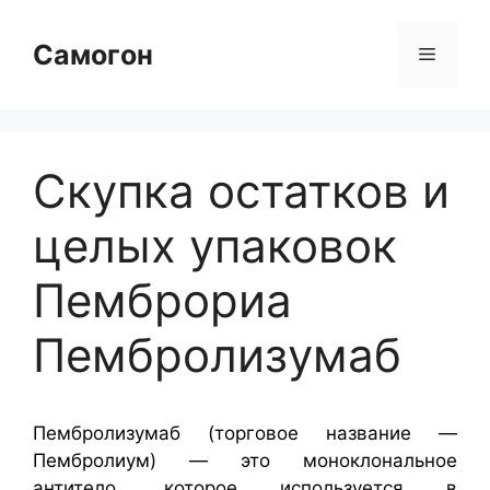
Перейти
к
Самогон
Меню
содержимому
Скупка остатков и
целых упаковок
Пемброриа
Пембролизумаб
Пембролизумаб (торговое название —
Пембролиум) — это моноклональное
антитело, которое используется в