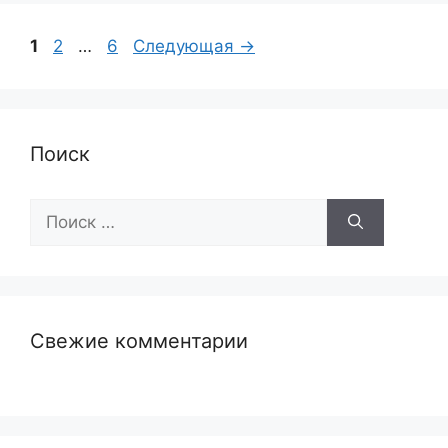
Страница
Страница
Страница
1
2
…
6
Следующая
→
Поиск
Поиск:
Свежие комментарии