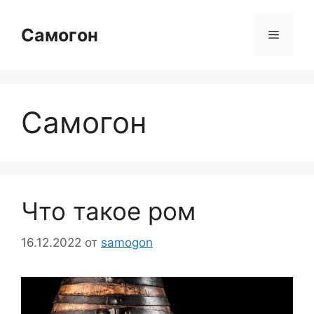
Перейти
к
Самогон
Меню
содержимому
Самогон
Что такое ром
16.12.2022
от
samogon