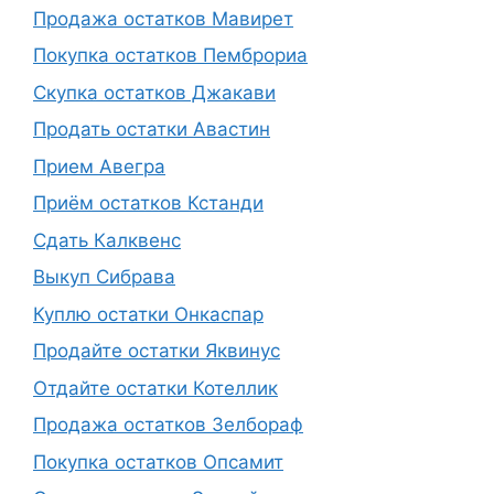
Продажа остатков Мавирет
Покупка остатков Пемброриа
Скупка остатков Джакави
Продать остатки Авастин
Прием Авегра
Приём остатков Кстанди
Сдать Калквенс
Выкуп Сибрава
Куплю остатки Онкаспар
Продайте остатки Яквинус
Отдайте остатки Котеллик
Продажа остатков Зелбораф
Покупка остатков Опсамит