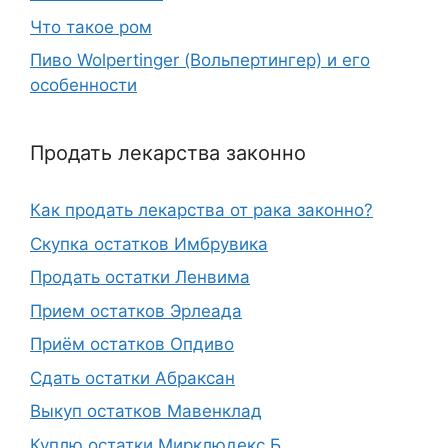
Что такое ром
Пиво Wolpertinger (Вольпертингер) и его
особенности
Продать лекарства законно
Как продать лекарства от рака законно?
Скупка остатков Имбрувика
Продать остатки Ленвима
Прием остатков Эрлеада
Приём остатков Опдиво
Сдать остатки Абраксан
Выкуп остатков Мавенклад
Куплю остатки Мирклюдекс Б