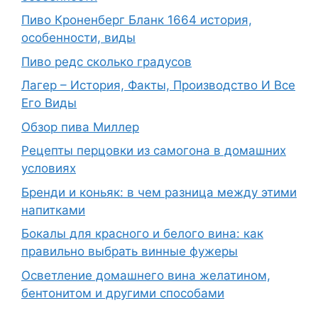
Пиво Кроненберг Бланк 1664 история,
особенности, виды
Пиво редс сколько градусов
Лагер – История, Факты, Производство И Все
Его Виды
Обзор пива Миллер
Рецепты перцовки из самогона в домашних
условиях
Бренди и коньяк: в чем разница между этими
напитками
Бокалы для красного и белого вина: как
правильно выбрать винные фужеры
Осветление домашнего вина желатином,
бентонитом и другими способами