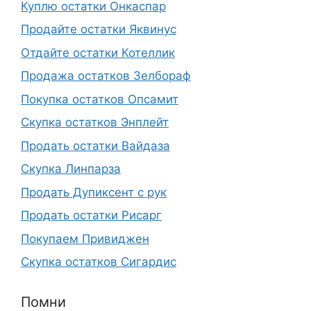
Куплю остатки Онкаспар
Продайте остатки Яквинус
Отдайте остатки Котеллик
Продажа остатков Зелбораф
Покупка остатков Опсамит
Скупка остатков Энплейт
Продать остатки Вайдаза
Скупка Линпарза
Продать Дупиксент с рук
Продать остатки Рисарг
Покупаем Привиджен
Скупка остатков Сигардис
Помни