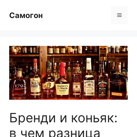
Перейти
к
Самогон
Меню
содержимому
Бренди и коньяк:
в чем разница