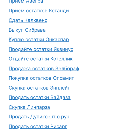
Прием Авегра
Приём остатков Кстанди
Сдать Калквенс
Выкуп Сибрава
Куплю остатки Онкаспар
Продайте остатки Яквинус
Отдайте остатки Котеллик
Продажа остатков Зелбораф
Покупка остатков Опсамит
Скупка остатков Энплейт
Продать остатки Вайдаза
Скупка Линпарза
Продать Дупиксент с рук
Продать остатки Рисарг