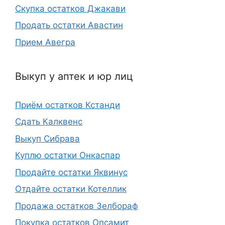
Скупка остатков Джакави
Продать остатки Авастин
Прием Авегра
Выкуп у аптек и юр лиц
Приём остатков Кстанди
Сдать Калквенс
Выкуп Сибрава
Куплю остатки Онкаспар
Продайте остатки Яквинус
Отдайте остатки Котеллик
Продажа остатков Зелбораф
Покупка остатков Опсамит