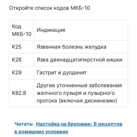
Откройте список кодов МКБ-10
Код
Индикация
МКБ-10
K25
Язвенная болезнь желудка
K26
Язва двенадцатиперстной кишки
K29
Гастрит и дуоденит
Другие уточненные заболевания
K82.8
желчного пузыря и пузырного
протока (включая дискинезию)
Читать:
Настойка на бруснике: 6 рецептов
в домашних условиях