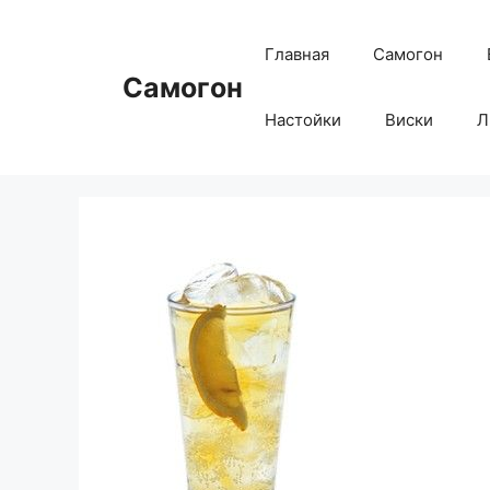
Перейти
к
Главная
Самогон
содержимому
Самогон
Настойки
Виски
Л