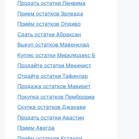
Продать остатки Ленвима
Прием остатков Эрлеада
Приём остатков Опдиво
Сдать остатки Абраксан
Выкуп остатков Мавенклад
Куплю остатки Мирклюдекс Б
Продайте остатки Мекинист
Отдайте остатки Тафинлар
Продажа остатков Мавирет
Покупка остатков Пемброриа
Скупка остатков Джакави
Продать остатки Авастин
Прием Авегра
Приём остатков Кстанди