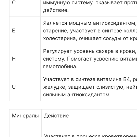
C
иммунную систему, оказывает прот
действие.
Является мощным антиоксидантом
E
старение, участвует в синтезе кол
холестерина, очищает сосуды от кр
Регулирует уровень сахара в крови
H
систему. Помогает усвоению витами
гемоглобина.
Участвует в синтезе витамина B4, р
U
желудке, защищает слизистую, ней
сильным антиоксидантом.
Минералы
Действие
Участвует в процессе кроветворени