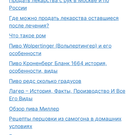
Продать лекарства с рук в Москве и по
России
Где можно продать лекарства оставшиеся
после лечения?
Что такое ром
Пиво Wolpertinger (Вольпертингер) и его
особенности
Пиво Кроненберг Бланк 1664 история,
особенности, виды
Пиво редс сколько градусов
Лагер – История, Факты, Производство И Все
Его Виды
Обзор пива Миллер
Рецепты перцовки из самогона в домашних
условиях