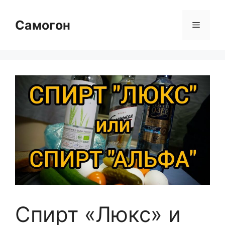
Перейти
к
Самогон
Меню
содержимому
Спирт «Люкс» и