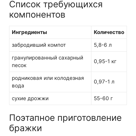
Список требующихся
компонентов
Ингредиенты
Количество
забродивший компот
5,8-6 л
гранулированный сахарный
0,95-1 кг
песок
родниковая или колодезная
0,97-1 л
вода
сухие дрожжи
55-60 г
Поэтапное приготовление
бражки