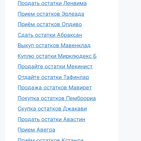
Продать остатки Ленвима
Прием остатков Эрлеада
Приём остатков Опдиво
Сдать остатки Абраксан
Выкуп остатков Мавенклад
Куплю остатки Мирклюдекс Б
Продайте остатки Мекинист
Отдайте остатки Тафинлар
Продажа остатков Мавирет
Покупка остатков Пемброриа
Скупка остатков Джакави
Продать остатки Авастин
Прием Авегра
Приём остатков Кстанди