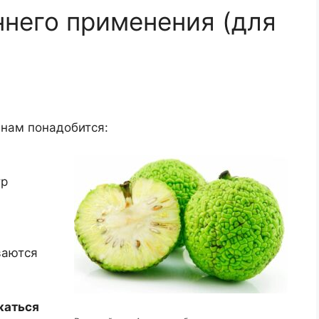
ннего применения (для
 нам понадобится:
тр
ваются
жаться