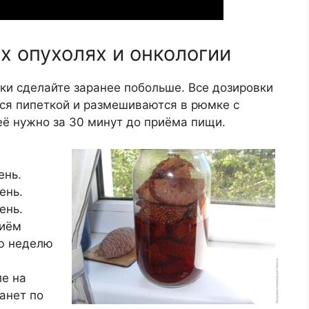
 опухолях и онкологии
йки сделайте заранее побольше. Все дозировки
тся пипеткой и размешиваются в рюмке с
 её нужно за 30 минут до приёма пищи.
ень.
ень.
ень.
риём
-ю неделю
ле на
танет по