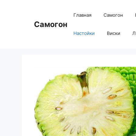
Перейти
к
Главная
Самогон
содержимому
Самогон
Настойки
Виски
Л