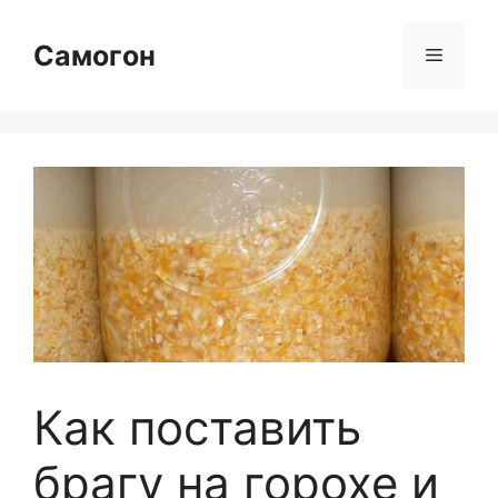
Перейти
к
Самогон
Меню
содержимому
Как поставить
брагу на горохе и