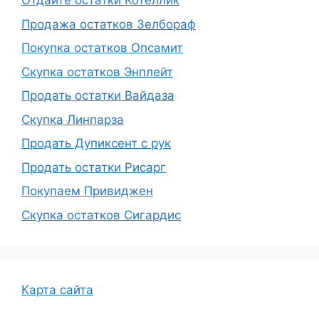
Отдайте остатки Котеллик
Продажа остатков Зелбораф
Покупка остатков Опсамит
Скупка остатков Энплейт
Продать остатки Вайдаза
Скупка Линпарза
Продать Дупиксент с рук
Продать остатки Рисарг
Покупаем Привиджен
Скупка остатков Сигардис
Карта сайта