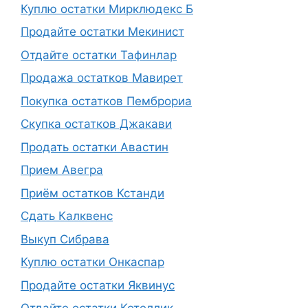
Куплю остатки Мирклюдекс Б
Продайте остатки Мекинист
Отдайте остатки Тафинлар
Продажа остатков Мавирет
Покупка остатков Пемброриа
Скупка остатков Джакави
Продать остатки Авастин
Прием Авегра
Приём остатков Кстанди
Сдать Калквенс
Выкуп Сибрава
Куплю остатки Онкаспар
Продайте остатки Яквинус