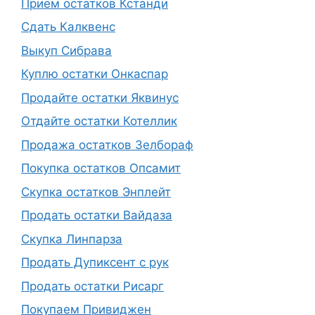
Приём остатков Кстанди
Сдать Калквенс
Выкуп Сибрава
Куплю остатки Онкаспар
Продайте остатки Яквинус
Отдайте остатки Котеллик
Продажа остатков Зелбораф
Покупка остатков Опсамит
Скупка остатков Энплейт
Продать остатки Вайдаза
Скупка Линпарза
Продать Дупиксент с рук
Продать остатки Рисарг
Покупаем Привиджен