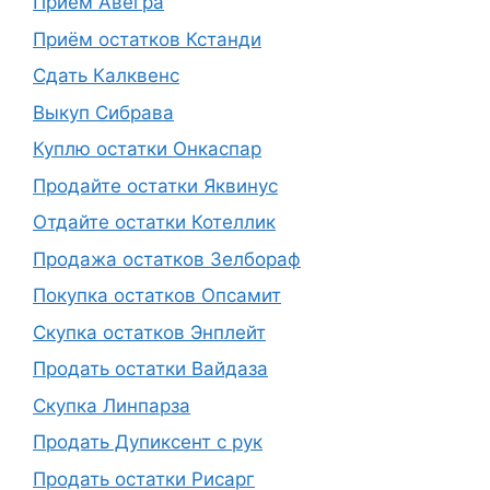
Прием Авегра
Приём остатков Кстанди
Сдать Калквенс
Выкуп Сибрава
Куплю остатки Онкаспар
Продайте остатки Яквинус
Отдайте остатки Котеллик
Продажа остатков Зелбораф
Покупка остатков Опсамит
Скупка остатков Энплейт
Продать остатки Вайдаза
Скупка Линпарза
Продать Дупиксент с рук
Продать остатки Рисарг