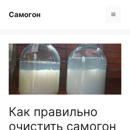
Перейти
к
Самогон
Меню
содержимому
Как правильно
очистить самогон