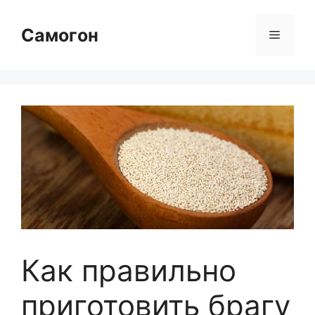
Перейти
к
Самогон
Меню
содержимому
Как правильно
приготовить брагу