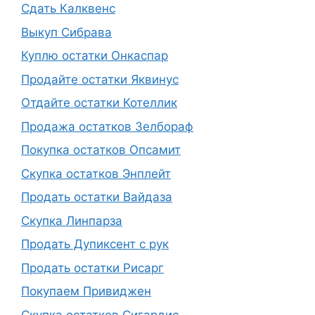
Сдать Калквенс
Выкуп Сибрава
Куплю остатки Онкаспар
Продайте остатки Яквинус
Отдайте остатки Котеллик
Продажа остатков Зелбораф
Покупка остатков Опсамит
Скупка остатков Энплейт
Продать остатки Вайдаза
Скупка Линпарза
Продать Дупиксент с рук
Продать остатки Рисарг
Покупаем Привиджен
Скупка остатков Сигардис