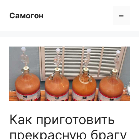
Перейти
к
Самогон
Меню
содержимому
Как приготовить
прекрасную брагу