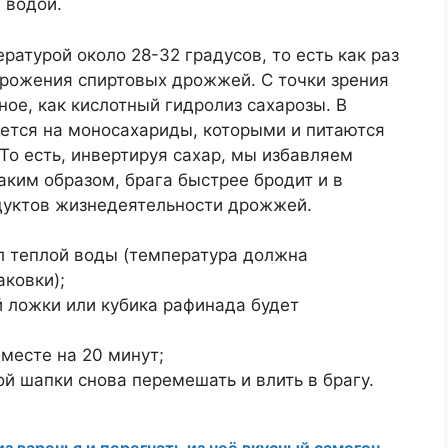
 водой.
ратурой около 28-32 градусов, то есть как раз
брожения спиртовых дрожжей. С точки зрения
ное, как кислотный гидролиз сахарозы. В
ается на моносахариды, которыми и питаются
То есть, инвертируя сахар, мы избавляем
аким образом, брага быстрее бродит и в
одуктов жизнедеятельности дрожжей.
л теплой воды (температура должна
аковки);
й ложки или кубика рафинада будет
месте на 20 минут;
й шапки снова перемешать и влить в брагу.
из варенья и перегнать из неё вкусный самогон