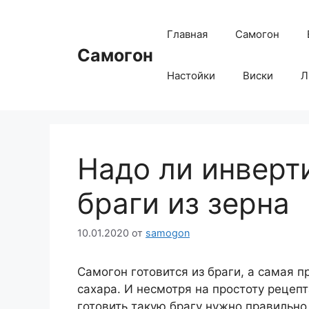
Перейти
к
Главная
Самогон
содержимому
Самогон
Настойки
Виски
Л
Надо ли инверт
браги из зерна
10.01.2020
от
samogon
Самогон готовится из браги, а самая п
сахара. И несмотря на простоту рецеп
готовить такую брагу нужно правильно