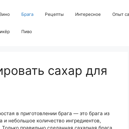
Вино
Брага
Рецепты
Интересное
Опыт с
икёр
Пиво
ировать сахар для
ростая в приготовлении брага — это брага из
та и небольшое количество ингредиентов,
. Только правильно сделанная сахарная брага