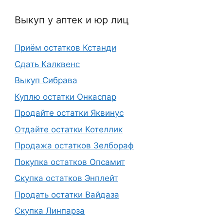
Выкуп у аптек и юр лиц
Приём остатков Кстанди
Сдать Калквенс
Выкуп Сибрава
Куплю остатки Онкаспар
Продайте остатки Яквинус
Отдайте остатки Котеллик
Продажа остатков Зелбораф
Покупка остатков Опсамит
Скупка остатков Энплейт
Продать остатки Вайдаза
Скупка Линпарза