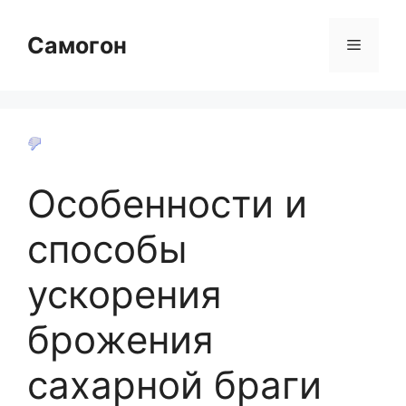
Перейти
к
Самогон
Меню
содержимому
Особенности и
способы
ускорения
брожения
сахарной браги