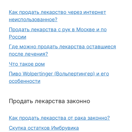
Как продать лекарство через интернет
неиспользованное?
Продать лекарства с рук в Москве и по
России
Где можно продать лекарства оставшиеся
после лечения?
Что такое ром
Пиво Wolpertinger (Вольпертингер) и его
особенности
Продать лекарства законно
Как продать лекарства от рака законно?
Скупка остатков Имбрувика