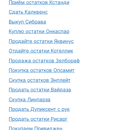
Приём остатков Кстанди
Сдать Калквенс
Выкуп Сибрава
Куплю остатки Онкаспар
Продайте остатки Яквинус
Отдайте остатки Котеллик
Продажа остатков Зелбораф
Покупка остатков Опсамит
Скупка остатков Энплейт
Продать остатки Вайдаза
Скупка Линпарза
Продать Дупиксент с рук
Продать остатки Рисарг
Покупаем Привиджен