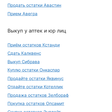
Продать остатки Авастин
Прием Авегра
Выкуп у аптек и юр лиц
Приём остатков Кстанди
Сдать Калквенс
Выкуп Сибрава
Куплю остатки Онкаспар
Продайте остатки Яквинус
Отдайте остатки Котеллик
Продажа остатков Зелбораф
Покупка остатков Опсамит
Скупка остатков Энплейт