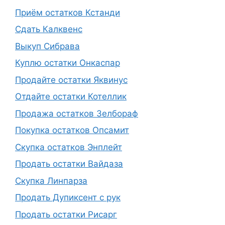
Приём остатков Кстанди
Сдать Калквенс
Выкуп Сибрава
Куплю остатки Онкаспар
Продайте остатки Яквинус
Отдайте остатки Котеллик
Продажа остатков Зелбораф
Покупка остатков Опсамит
Скупка остатков Энплейт
Продать остатки Вайдаза
Скупка Линпарза
Продать Дупиксент с рук
Продать остатки Рисарг