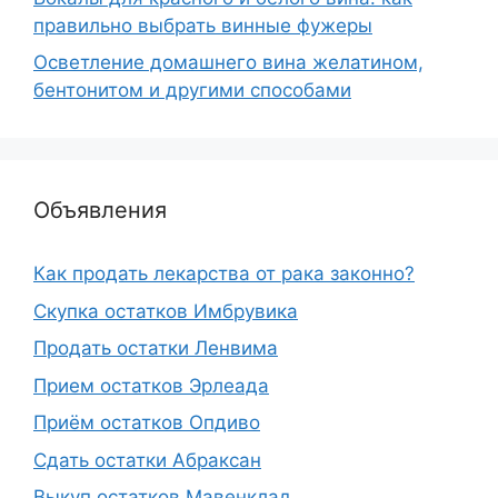
правильно выбрать винные фужеры
Осветление домашнего вина желатином,
бентонитом и другими способами
Объявления
Как продать лекарства от рака законно?
Скупка остатков Имбрувика
Продать остатки Ленвима
Прием остатков Эрлеада
Приём остатков Опдиво
Сдать остатки Абраксан
Выкуп остатков Мавенклад