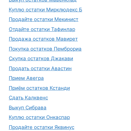
Куплю остатки Мирклюдекс Б
Продайте остатки Мекинист
Отдайте остатки Тафинлар
Продажа остатков Мавирет
Покупка остатков Пемброриа
Скупка остатков Джакави
Продать остатки Авастин
Прием Авегра
Приём остатков Кстанди
Сдать Калквенс
Выкуп Сибрава
Куплю остатки Онкаспар
Продайте остатки Яквинус