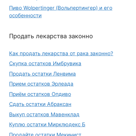
Пиво Wolpertinger (Вольпертингер) и его
особенности
Продать лекарства законно
Как продать лекарства от рака законно?
Скупка остатков Имбрувика
Продать остатки Ленвима
Прием остатков Эрлеада
Приём остатков Опдиво
Сдать остатки Абраксан
Выкуп остатков Мавенклад
Куплю остатки Мирклюдекс Б
Продайте остатки Мекинист