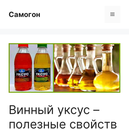
Перейти
к
Самогон
Меню
содержимому
Винный уксус –
полезные свойств