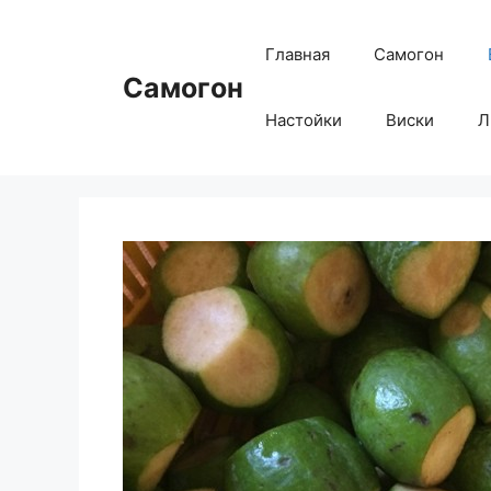
Перейти
к
Главная
Самогон
содержимому
Самогон
Настойки
Виски
Л