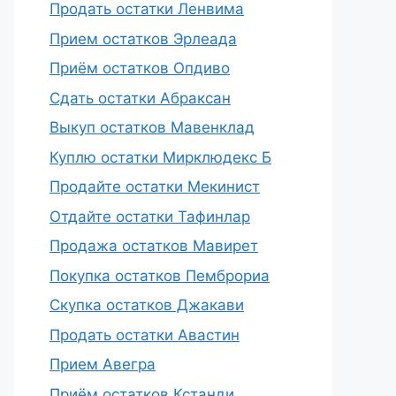
Продать остатки Ленвима
Прием остатков Эрлеада
Приём остатков Опдиво
Сдать остатки Абраксан
Выкуп остатков Мавенклад
Куплю остатки Мирклюдекс Б
Продайте остатки Мекинист
Отдайте остатки Тафинлар
Продажа остатков Мавирет
Покупка остатков Пемброриа
Скупка остатков Джакави
Продать остатки Авастин
Прием Авегра
Приём остатков Кстанди