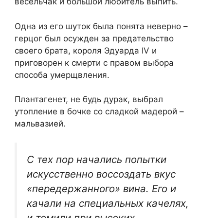
весельчак и большой любитель выпить.
Одна из его шуток была понята неверно –
герцог был осужден за предательство
своего брата, короля Эдуарда IV и
приговорен к смерти с правом выбора
способа умерщвления.
Плантагенет, не будь дурак, выбрал
утопление в бочке со сладкой мадерой –
мальвазией.
С тех пор начались попытки
искусственно воссоздать вкус
«передержанного» вина. Его и
качали на специальных качелях,
и томили при высоких