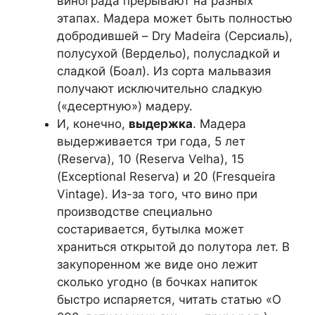
винограда прерывают на разных
этапах. Мадера может быть полностью
добродившей – Dry Madeira (Серсиаль),
полусухой (Вердельо), полусладкой и
сладкой (Боал). Из сорта мальвазия
получают исключительно сладкую
(«десертную») мадеру.
И, конечно,
выдержка
. Мадера
выдерживается три года, 5 лет
(Reserva), 10 (Reserva Velha), 15
(Exceptional Reserva) и 20 (Fresqueira
Vintage). Из-за того, что вино при
производстве специально
состаривается, бутылка может
храниться открытой до полутора лет. В
закупоренном же виде оно лежит
сколько угодно (в бочках напиток
быстро испаряется, читать статью «О