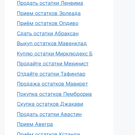
Продать остатки Ленвима
Прием остатков Эрлеада
Приём остатков Опдиво
Сдать остатки Абраксан
Выкуп остатков Мавенклад
Куплю остатки Мирклюдекс Б
Продайте остатки Мекинист
Отдайте остатки Тафинлар
Продажа остатков Мавирет
Покупка остатков Пемброриа
Скупка остатков Джакави
Продать остатки Авастин
Прием Авегра
Приём остатков Кстанди