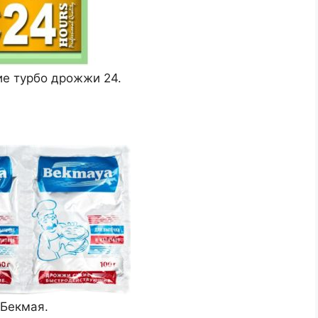
ие турбо дрожжи 24.
Бекмая.