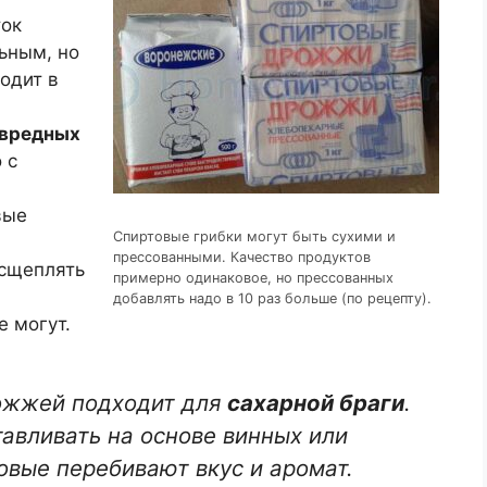
ток
ьным, но
одит в
 вредных
 с
вые
Спиртовые грибки могут быть сухими и
прессованными. Качество продуктов
асщеплять
примерно одинаковое, но прессованных
добавлять надо в 10 раз больше (по рецепту).
е могут.
рожжей подходит для
сахарной браги
.
тавливать на основе винных или
овые перебивают вкус и аромат.