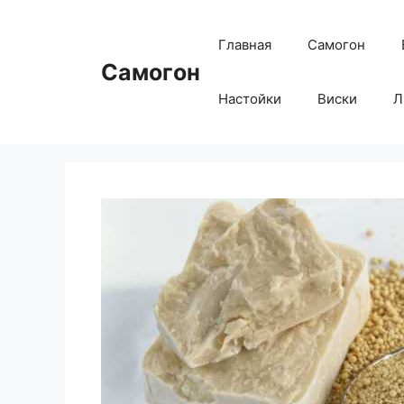
Перейти
к
Главная
Самогон
содержимому
Самогон
Настойки
Виски
Л