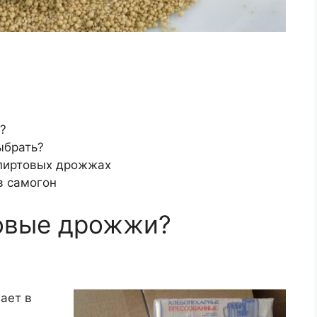
?
ыбрать?
спиртовых дрожжах
в самогон
овые дрожжи?
вает в