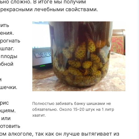
ьно сложно. В итоге мы получим
прекрасными лечебными свойствами.
ить
ения.
прогнать
шлаг.
 плоды
обной
и
шечки.
рис
Полностью забивать банку шишками не
обязательно. Около 15–20 штук на 1 литр
рциям.
хватит.
 или
готовить
м алкоголе, так как он лучше вытягивает из